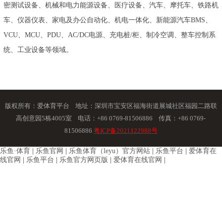
密测试设备、机械和电力能源设备、医疗设备、汽车、摩托车、铁路机
车、仪器仪表、家电及办公自动化、机电一体化、新能源汽车BMS、
VCU、MCU、PDU、AC/DC电源、充电桩/柜、制冷空调、整车控制系
统、工业设备等领域。
版权所有：爱体育平台 地址：深圳市宝安区福海街道展城社区福园二路联
高创意园5栋4005室 电话：+86 0769-81506886 传真：+86 0769-
81506886
粤ICP备2021122988号
乐鱼·体育
|
乐鱼官网
|
乐鱼体育（leyu）官方网站
|
乐鱼平台
|
爱体育在
线官网
|
乐鱼平台
|
乐鱼官方网页版
|
爱体育在线官网
|