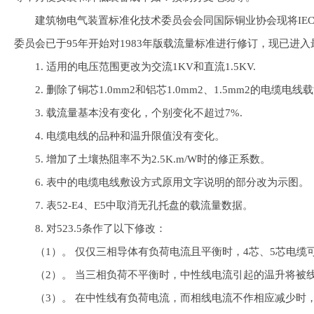
建筑物电气装置标准化技术委员会会同国际铜业协会现将IEC 6
委员会已于95年开始对1983年版载流量标准进行修订，现已
1. 适用的电压范围更改为交流1KV和直流1.5KV.
2. 删除了铜芯1.0mm2和铝芯1.0mm2、1.5mm2的电缆电线
3. 载流量基本没有变化，个别变化不超过7%.
4. 电缆电线的品种和温升限值没有变化。
5. 增加了土壤热阻率不为2.5K.m/W时的修正系数。
6. 表中的电缆电线敷设方式原用文字说明的部分改为示图。
7. 表52-E4、E5中取消无孔托盘的载流量数据。
8. 对523.5条作了以下修改：
（1）。 仅仅三相导体有负荷电流且平衡时，4芯、5芯电缆可
（2）。 当三相负荷不平衡时，中性线电流引起的温升将被线
（3）。 在中性线有负荷电流，而相线电流不作相应减少时，当