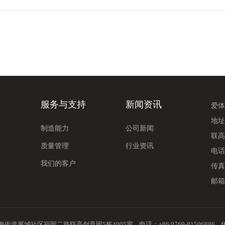
服务与支持
新闻资讯
爱体
地址
制造能力
公司新闻
联高
质量管理
行业资讯
电话：
我们的客户
传真：
邮箱：s
区福园二路联高创意园5栋4005室 电话：+86 0769-81506886 传真：+8